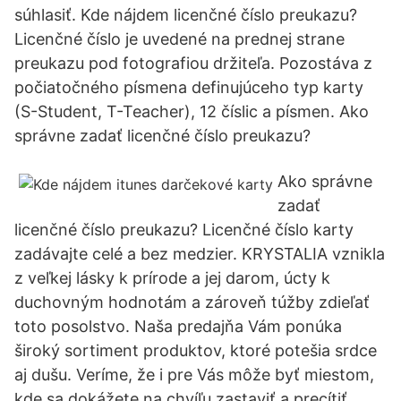
súhlasiť. Kde nájdem licenčné číslo preukazu?
Licenčné číslo je uvedené na prednej strane
preukazu pod fotografiou držiteľa. Pozostáva z
počiatočného písmena definujúceho typ karty
(S-Student, T-Teacher), 12 číslic a písmen. Ako
správne zadať licenčné číslo preukazu?
Ako správne
zadať
licenčné číslo preukazu? Licenčné číslo karty
zadávajte celé a bez medzier. KRYSTALIA vznikla
z veľkej lásky k prírode a jej darom, úcty k
duchovným hodnotám a zároveň túžby zdieľať
toto posolstvo. Naša predajňa Vám ponúka
široký sortiment produktov, ktoré potešia srdce
aj dušu. Veríme, že i pre Vás môže byť miestom,
kde sa dokážete na chvíľu zastaviť a precítiť