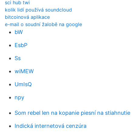
sci hub twi
kolik lidí používá soundcloud
bitcoinová aplikace
e-mail o soudní žalobě na google
bW
EsbP
Ss
wiMEW
UmIsQ
npy
Som rebel len na kopanie piesní na stiahnutie
Indická internetová cenzúra