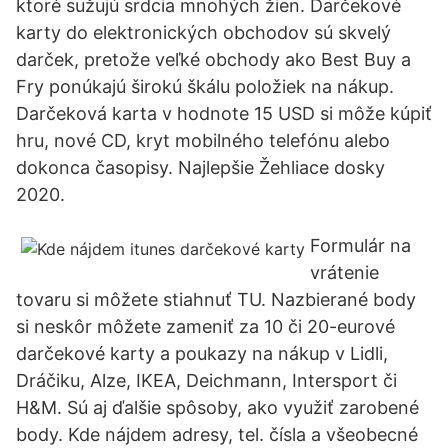
ktoré sužujú srdcia mnohých žien. Darčekové
karty do elektronických obchodov sú skvelý
darček, pretože veľké obchody ako Best Buy a
Fry ponúkajú širokú škálu položiek na nákup.
Darčeková karta v hodnote 15 USD si môže kúpiť
hru, nové CD, kryt mobilného telefónu alebo
dokonca časopisy. Najlepšie Žehliace dosky
2020.
Formulár na
vrátenie
tovaru si môžete stiahnuť TU. Nazbierané body
si neskôr môžete zameniť za 10 či 20-eurové
darčekové karty a poukazy na nákup v Lidli,
Dráčiku, Alze, IKEA, Deichmann, Intersport či
H&M. Sú aj ďalšie spôsoby, ako využiť zarobené
body. Kde nájdem adresy, tel. čísla a všeobecné