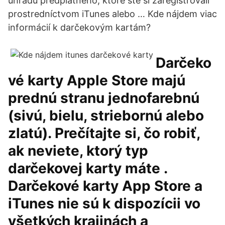
úhradu predplatného, ktoré ste si zaregistrovali
prostredníctvom iTunes alebo … Kde nájdem viac
informácií k darčekovým kartám?
Darčeko
vé karty Apple Store majú
prednú stranu jednofarebnú
(sivú, bielu, striebornú alebo
zlatú). Prečítajte si, čo robiť,
ak neviete, ktorý typ
darčekovej karty máte .
Darčekové karty App Store a
iTunes nie sú k dispozícii vo
všetkých krajinách a