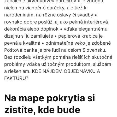
zabalenie akýchkoľvek darčekov • je vhodná
nielen na vianočné darčeky, ale tiež k
narodeninám, na rôzne oslavy či svadby •
rovnako dobre poslúži aj ako pekná interiérová
dekorácia alebo doplnok • vďaka elegantnému
dizajnu si ju zamilujete • papierová krabica je
pevná a kvalitná • odnímateľné veko je zdobené
Poštová banka je pre ľudí na celom Slovensku.
Bez rozdielu všetkým pomáha riešiť ich skutočné
problémy vďaka užitočným produktom, službám
a riešeniam. KDE NÁJDEM OBJEDNÁVKU A
FAKTÚRU?
Na mape pokrytia si
zistíte, kde bude