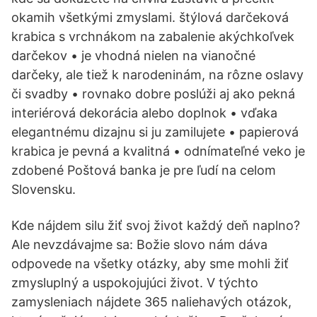
okamih všetkými zmyslami. štýlová darčeková
krabica s vrchnákom na zabalenie akýchkoľvek
darčekov • je vhodná nielen na vianočné
darčeky, ale tiež k narodeninám, na rôzne oslavy
či svadby • rovnako dobre poslúži aj ako pekná
interiérová dekorácia alebo doplnok • vďaka
elegantnému dizajnu si ju zamilujete • papierová
krabica je pevná a kvalitná • odnímateľné veko je
zdobené Poštová banka je pre ľudí na celom
Slovensku.
Kde nájdem silu žiť svoj život každý deň naplno?
Ale nevzdávajme sa: Božie slovo nám dáva
odpovede na všetky otázky, aby sme mohli žiť
zmysluplný a uspokojujúci život. V týchto
zamysleniach nájdete 365 naliehavých otázok,