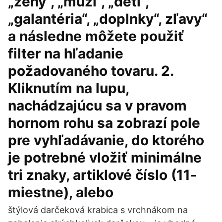
„ženy“, „muži“, „deti“,
„galantéria“, „doplnky“, zľavy“
a následne môžete použiť
filter na hľadanie
požadovaného tovaru. 2.
Kliknutím na lupu,
nachádzajúcu sa v pravom
hornom rohu sa zobrazí pole
pre vyhľadávanie, do ktorého
je potrebné vložiť minimálne
tri znaky, artiklové číslo (11-
miestne), alebo
štýlová darčeková krabica s vrchnákom na