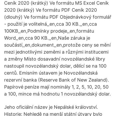
Ceník 2020 (krátký) Ve formátu MS Excel Ceník
2020 (krátký) Ve formátu PDF Ceník 2020
(dlouhý) Ve formátu PDF Objednávkový formulář
- použití je volitelná,,en,cca 30 KB.,,en,cca
100KB,,en,Podmínky prodeje,,en,formátu
Word,,en,cca 90 KB.,,en,Naše záruka je
součástí,,en,dokument,,en,protože ceny se mění
mezi jednotlivými zeměmi a různými institucemi
a změny Místo dosavadní novozélandské libry
nastoupil novozélandský dolar, dělící se na 100
centů. Emisním ústavem je Novozélandská
rezervní banka (Reserve Bank of New Zealand).
Papírové peníze mají nominály 1, 2, 5, 10, 20, 50
a 100, mince má hodnotu 1 novozélandský dolar.
Jeho oficiální název je Nepálské království.
Historie: Nehledě na menší státní útvary bylo