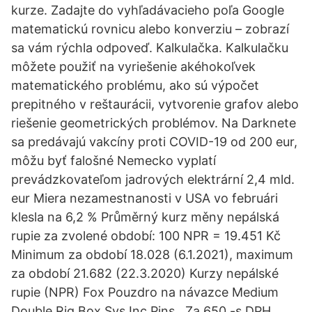
kurze. Zadajte do vyhľadávacieho poľa Google
matematickú rovnicu alebo konverziu – zobrazí
sa vám rýchla odpoveď. Kalkulačka. Kalkulačku
môžete použiť na vyriešenie akéhokoľvek
matematického problému, ako sú výpočet
prepitného v reštaurácii, vytvorenie grafov alebo
riešenie geometrických problémov. Na Darknete
sa predávajú vakcíny proti COVID-19 od 200 eur,
môžu byť falošné Nemecko vyplatí
prevádzkovateľom jadrových elektrární 2,4 mld.
eur Miera nezamestnanosti v USA vo februári
klesla na 6,2 % Průměrný kurz měny nepálská
rupie za zvolené období: 100 NPR = 19.451 Kč
Minimum za období 18.028 (6.1.2021), maximum
za období 21.682 (22.3.2020) Kurzy nepálské
rupie (NPR) Fox Pouzdro na návazce Medium
Double Rig Box Sys Inc Pins . Za 650,-s DPH.