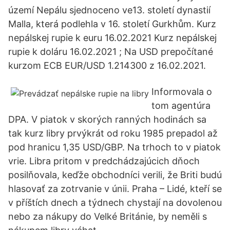
území Nepálu sjednoceno ve13. století dynastií
Malla, která podlehla v 16. století Gurkhům. Kurz
nepálskej rupie k euru 16.02.2021 Kurz nepálskej
rupie k doláru 16.02.2021 ; Na USD prepočítané
kurzom ECB EUR/USD 1.214300 z 16.02.2021.
Informovala o
tom agentúra
DPA. V piatok v skorých ranných hodinách sa
tak kurz libry prvýkrát od roku 1985 prepadol až
pod hranicu 1,35 USD/GBP. Na trhoch to v piatok
vrie. Libra pritom v predchádzajúcich dňoch
posilňovala, keďže obchodníci verili, že Briti budú
hlasovať za zotrvanie v únii. Praha – Lidé, kteří se
v příštích dnech a týdnech chystají na dovolenou
nebo za nákupy do Velké Británie, by neměli s