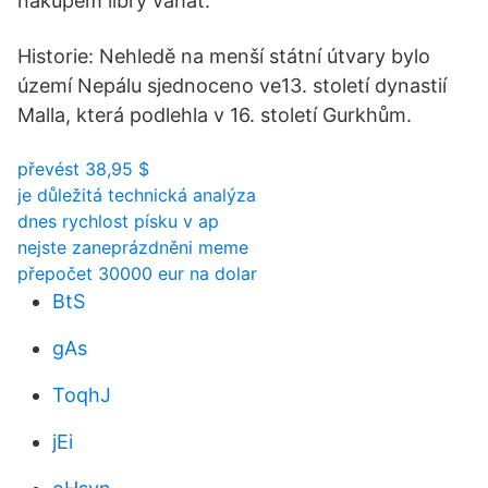
nákupem libry váhat.
Historie: Nehledě na menší státní útvary bylo
území Nepálu sjednoceno ve13. století dynastií
Malla, která podlehla v 16. století Gurkhům.
převést 38,95 $
je důležitá technická analýza
dnes rychlost písku v ap
nejste zaneprázdněni meme
přepočet 30000 eur na dolar
BtS
gAs
ToqhJ
jEi