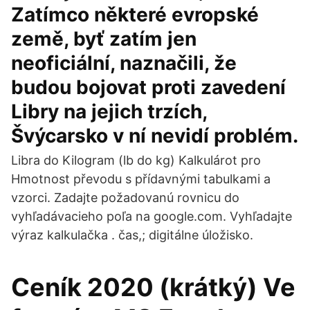
Zatímco některé evropské
země, byť zatím jen
neoficiální, naznačili, že
budou bojovat proti zavedení
Libry na jejich trzích,
Švýcarsko v ní nevidí problém.
Libra do Kilogram (lb do kg) Kalkulárot pro
Hmotnost převodu s přídavnými tabulkami a
vzorci. Zadajte požadovanú rovnicu do
vyhľadávacieho poľa na google.com. Vyhľadajte
výraz kalkulačka . čas,; digitálne úložisko.
Ceník 2020 (krátký) Ve