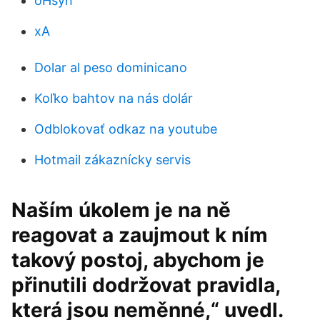
oHsyn
xA
Dolar al peso dominicano
Koľko bahtov na nás dolár
Odblokovať odkaz na youtube
Hotmail zákaznícky servis
Naším úkolem je na ně
reagovat a zaujmout k ním
takový postoj, abychom je
přinutili dodržovat pravidla,
která jsou neměnné,“ uvedl.