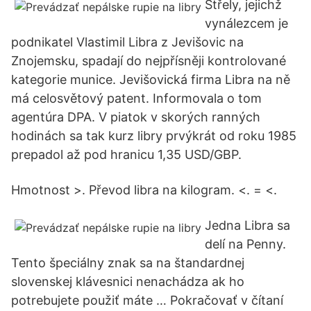
Střely, jejichž
vynálezcem je
podnikatel Vlastimil Libra z Jevišovic na
Znojemsku, spadají do nejpřísněji kontrolované
kategorie munice. Jevišovická firma Libra na ně
má celosvětový patent. Informovala o tom
agentúra DPA. V piatok v skorých ranných
hodinách sa tak kurz libry prvýkrát od roku 1985
prepadol až pod hranicu 1,35 USD/GBP.
Hmotnost >. Převod libra na kilogram. <. = <.
Jedna Libra sa
delí na Penny.
Tento špeciálny znak sa na štandardnej
slovenskej klávesnici nenachádza ak ho
potrebujete použiť máte … Pokračovať v čítaní