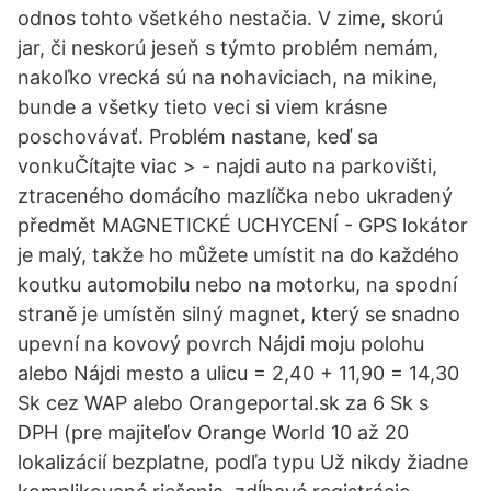
odnos tohto všetkého nestačia. V zime, skorú
jar, či neskorú jeseň s týmto problém nemám,
nakoľko vrecká sú na nohaviciach, na mikine,
bunde a všetky tieto veci si viem krásne
poschovávať. Problém nastane, keď sa
vonkuČítajte viac > - najdi auto na parkovišti,
ztraceného domácího mazlíčka nebo ukradený
předmět MAGNETICKÉ UCHYCENÍ - GPS lokátor
je malý, takže ho můžete umístit na do každého
koutku automobilu nebo na motorku, na spodní
straně je umístěn silný magnet, který se snadno
upevní na kovový povrch Nájdi moju polohu
alebo Nájdi mesto a ulicu = 2,40 + 11,90 = 14,30
Sk cez WAP alebo Orangeportal.sk za 6 Sk s
DPH (pre majiteľov Orange World 10 až 20
lokalizácií bezplatne, podľa typu Už nikdy žiadne