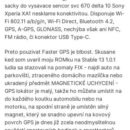
sacky do vysavace sencor svc 670 delta 10 Sony
Xperia XA1 nesklame konektivitou. Disponuje Wi-
Fi 802.11 a/b/g/n, Wi-Fi Direct, Bluetooth 4.2,
GPS, A-GPS, GLONASS, nechýba však ani NFC,
FM rádio, či konektor USB Type-C.
Preto pouzivat Faster GPS je blbost. Skusane
ked som uvaril moju ROMku na Stable 13 1.0.1
ludia sa stazovali na pomaly FIX - najdi auto na
parkovišti, ztraceného domácího mazlíčka nebo
ukradený předmět MAGNETICKÉ UCHYCENÍ -
GPS lokátor je malý, takže ho můžete umístit na
do každého koutku automobilu nebo na
motorku, na spodní straně je umístěn silný
magnet, který se snadno upevní na kovový
povrch GPS je dnes již zcela neodmyslitelnou