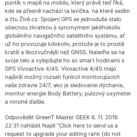
puntík v mapě na mobilu, který právě teď říká,
kde se přesně nachází ta lavička, na které sedím
a čtu Živě.cz. Spojení GPS se jednoduše stalo
obecnou zkratkou a synonymem jakéhokoliv
globálního navigačního satelitního systému, ať
už ho provozuje kdokoliv, protože je to prostě
kratší a libozvučnější než GNSS. Nalaďte sa na
svoje telo a vylepšujte ho so smart hodinami s
GPS Vívoactive 4/4S. Vívoactive 4/4S majú
najširší možný rozsah funkcií monitorujúcich
vaše zdravie 24/7, ako je sledovanie dýchania,
monitor energie Body Battery, pulzový oxymeter
a mnohé ďalšie.
Odpovědět GreenT Master GEEK 6. 11. 2016
22:31 nahlásit Najdi “Click here to send us a
request to upgrade your editing rank (do not