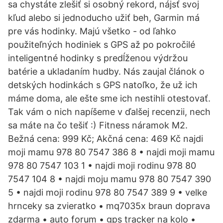
sa chystáte zlešiť si osobný rekord, nájsť svoj
kľud alebo si jednoducho užiť beh, Garmin má
pre vás hodinky. Majú všetko - od ľahko
použiteľných hodiniek s GPS až po pokročilé
inteligentné hodinky s predĺženou výdržou
batérie a ukladaním hudby. Nás zaujal článok o
detských hodinkách s GPS natoľko, že už ich
máme doma, ale ešte sme ich nestihli otestovať.
Tak vám o nich napíšeme v ďalšej recenzii, nech
sa máte na čo tešiť :) Fitness náramok M2.
Bežná cena: 999 Kč; Akčná cena: 469 Kč najdi
moji mamu 978 80 7547 386 8 • najdi moji mamu
978 80 7547 103 1 • najdi moji rodinu 978 80
7547 104 8 • najdi moju mamu 978 80 7547 390
5 • najdi moji rodinu 978 80 7547 389 9 • velke
hrnceky sa zvieratko • mq7035x braun doprava
zdarma • auto forum • gps tracker na kolo •