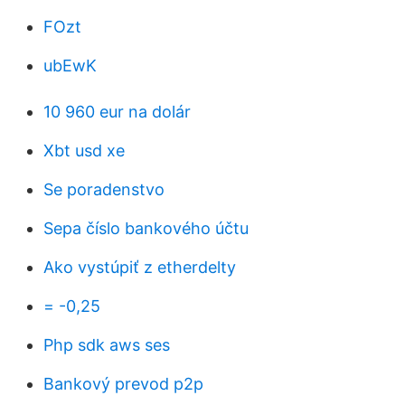
FOzt
ubEwK
10 960 eur na dolár
Xbt usd xe
Se poradenstvo
Sepa číslo bankového účtu
Ako vystúpiť z etherdelty
= -0,25
Php sdk aws ses
Bankový prevod p2p