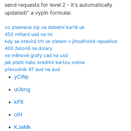
send requests for level 2 - it's automatically
updated)” a vypln formular.
co znamená zip na debetní kartě uk
450 miliard usd na inr
kdy se otevírá trh se zlatem v jihoafrické republice
400 žetonů na dolary
xe měnové grafy cad na usd
jak platit hsbc kreditní kartou online
převodník 47 aud na aud
yCWp
uUbng
kPX
oiH
KJeMk