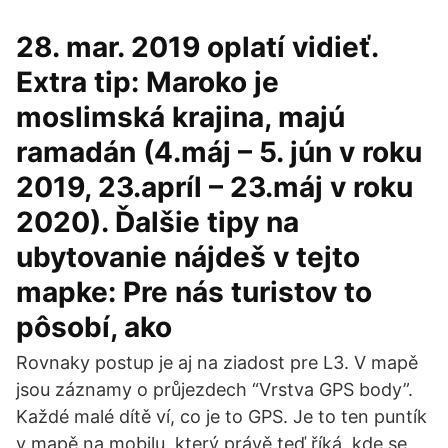
28. mar. 2019 oplatí vidieť.
Extra tip: Maroko je
moslimská krajina, majú
ramadán (4.máj – 5. jún v roku
2019, 23.apríl – 23.máj v roku
2020). Ďalšie tipy na
ubytovanie nájdeš v tejto
mapke: Pre nás turistov to
pôsobí, ako
Rovnaky postup je aj na ziadost pre L3. V mapě
jsou záznamy o průjezdech “Vrstva GPS body”.
Každé malé dítě ví, co je to GPS. Je to ten puntík
v mapě na mobilu, který právě teď říká, kde se