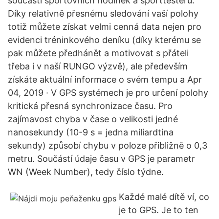
součástí sportovních hodinek a sporttesterů.
Díky relativně přesnému sledování vaší polohy
totiž můžete získat velmi cenná data nejen pro
evidenci tréninkového deníku (díky kterému se
pak můžete předhánět a motivovat s přáteli
třeba i v naší RUNGO výzvě), ale především
získáte aktuální informace o svém tempu a Apr
04, 2019 · V GPS systémech je pro určení polohy
kritická přesná synchronizace času. Pro
zajímavost chyba v čase o velikosti jedné
nanosekundy (10-9 s = jedna miliardtina
sekundy) způsobí chybu v poloze přibližně o 0,3
metru. Součástí údaje času v GPS je parametr
WN (Week Number), tedy číslo týdne.
Každé malé dítě ví, co
je to GPS. Je to ten