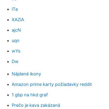
lTa
XAZiA
ajcN
uqn
wYs
Dw
Nájdené ikony
Amazon prime karty požiadavky reddit
1 gbp na hkd graf
Prečo je kava zakázaná