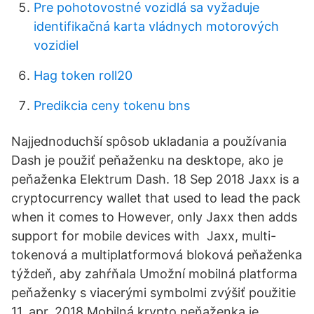
Pre pohotovostné vozidlá sa vyžaduje
identifikačná karta vládnych motorových
vozidiel
Hag token roll20
Predikcia ceny tokenu bns
Najjednoduchší spôsob ukladania a používania
Dash je použiť peňaženku na desktope, ako je
peňaženka Elektrum Dash. 18 Sep 2018 Jaxx is a
cryptocurrency wallet that used to lead the pack
when it comes to However, only Jaxx then adds
support for mobile devices with Jaxx, multi-
tokenová a multiplatformová bloková peňaženka
týždeň, aby zahŕňala Umožní mobilná platforma
peňaženky s viacerými symbolmi zvýšiť použitie
11. apr. 2018 Mobilná krypto peňaženka je