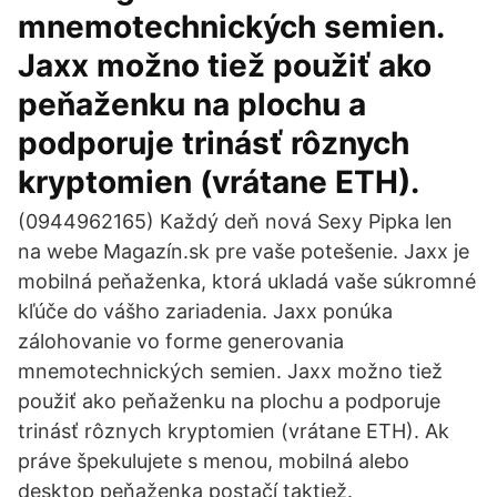
mnemotechnických semien.
Jaxx možno tiež použiť ako
peňaženku na plochu a
podporuje trinásť rôznych
kryptomien (vrátane ETH).
(0944962165) Každý deň nová Sexy Pipka len
na webe Magazín.sk pre vaše potešenie. Jaxx je
mobilná peňaženka, ktorá ukladá vaše súkromné
kľúče do vášho zariadenia. Jaxx ponúka
zálohovanie vo forme generovania
mnemotechnických semien. Jaxx možno tiež
použiť ako peňaženku na plochu a podporuje
trinásť rôznych kryptomien (vrátane ETH). Ak
práve špekulujete s menou, mobilná alebo
desktop peňaženka postačí taktiež.