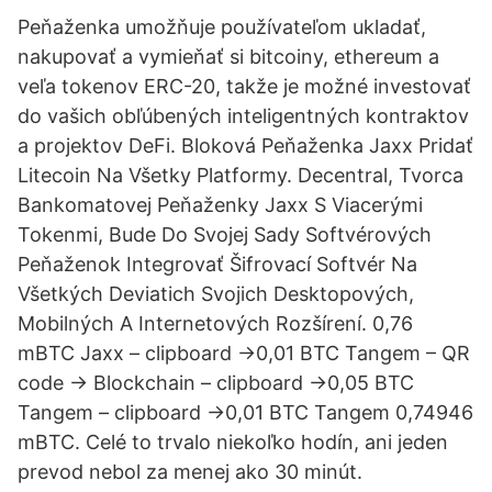
Peňaženka umožňuje používateľom ukladať,
nakupovať a vymieňať si bitcoiny, ethereum a
veľa tokenov ERC-20, takže je možné investovať
do vašich obľúbených inteligentných kontraktov
a projektov DeFi. Bloková Peňaženka Jaxx Pridať
Litecoin Na Všetky Platformy. Decentral, Tvorca
Bankomatovej Peňaženky Jaxx S Viacerými
Tokenmi, Bude Do Svojej Sady Softvérových
Peňaženok Integrovať Šifrovací Softvér Na
Všetkých Deviatich Svojich Desktopových,
Mobilných A Internetových Rozšírení. 0,76
mBTC Jaxx – clipboard ->0,01 BTC Tangem – QR
code -> Blockchain – clipboard ->0,05 BTC
Tangem – clipboard ->0,01 BTC Tangem 0,74946
mBTC. Celé to trvalo niekoľko hodín, ani jeden
prevod nebol za menej ako 30 minút.