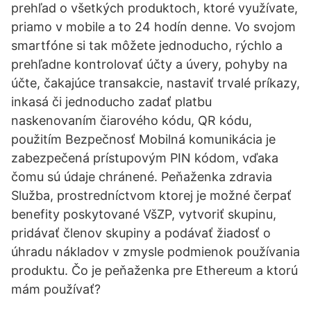
prehľad o všetkých produktoch, ktoré využívate,
priamo v mobile a to 24 hodín denne. Vo svojom
smartfóne si tak môžete jednoducho, rýchlo a
prehľadne kontrolovať účty a úvery, pohyby na
účte, čakajúce transakcie, nastaviť trvalé príkazy,
inkasá či jednoducho zadať platbu
naskenovaním čiarového kódu, QR kódu,
použitím Bezpečnosť Mobilná komunikácia je
zabezpečená prístupovým PIN kódom, vďaka
čomu sú údaje chránené. Peňaženka zdravia
Služba, prostredníctvom ktorej je možné čerpať
benefity poskytované VšZP, vytvoriť skupinu,
pridávať členov skupiny a podávať žiadosť o
úhradu nákladov v zmysle podmienok používania
produktu. Čo je peňaženka pre Ethereum a ktorú
mám používať?