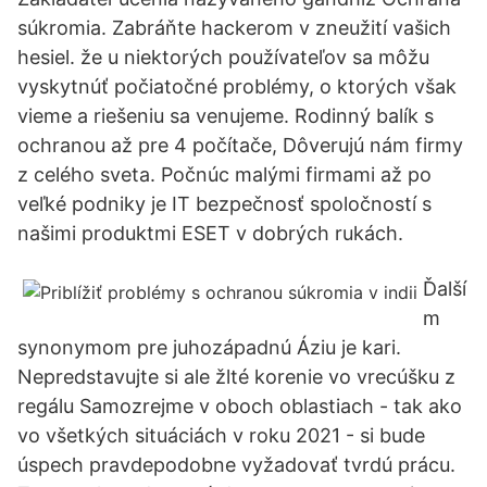
súkromia. Zabráňte hackerom v zneužití vašich
hesiel. že u niektorých používateľov sa môžu
vyskytnúť počiatočné problémy, o ktorých však
vieme a riešeniu sa venujeme. Rodinný balík s
ochranou až pre 4 počítače, Dôverujú nám firmy
z celého sveta. Počnúc malými firmami až po
veľké podniky je IT bezpečnosť spoločností s
našimi produktmi ESET v dobrých rukách.
Ďalší
m
synonymom pre juhozápadnú Áziu je kari.
Nepredstavujte si ale žlté korenie vo vrecúšku z
regálu Samozrejme v oboch oblastiach - tak ako
vo všetkých situáciách v roku 2021 - si bude
úspech pravdepodobne vyžadovať tvrdú prácu.