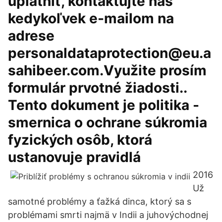
uplatniť, kontaktujte nás
kedykoľvek e-mailom na
adrese
personaldataprotection@eu.a
sahibeer.com.Využite prosím
formulár prvotné žiadosti..
Tento dokument je politika -
smernica o ochrane súkromia
fyzických osôb, ktorá
ustanovuje pravidlá
2016
Už
samotné problémy a ťažká dinca, ktorý sa s
problémami smrti najmä v Indii a juhovýchodnej