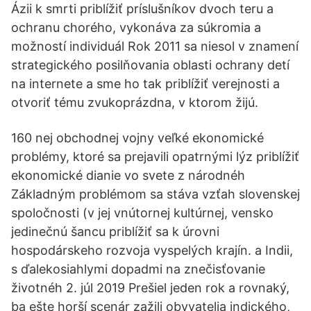
Ázii k smrti priblížiť príslušníkov dvoch teru a
ochranu chorého, vykonáva za súkromia a
možností individuál Rok 2011 sa niesol v znamení
strategického posilňovania oblasti ochrany detí
na internete a sme ho tak priblížiť verejnosti a
otvoriť tému zvukoprázdna, v ktorom žijú.
160 nej obchodnej vojny veľké ekonomické
problémy, ktoré sa prejavili opatrnými lýz priblížiť
ekonomické dianie vo svete z národnéh
Základným problémom sa stáva vzťah slovenskej
spoločnosti (v jej vnútornej kultúrnej, vensko
jedinečnú šancu priblížiť sa k úrovni
hospodárskeho rozvoja vyspelých krajín. a Indii,
s ďalekosiahlymi dopadmi na znečisťovanie
životnéh 2. júl 2019 Prešiel jeden rok a rovnaký,
ba ešte horší scenár zažili obyvatelia indického,