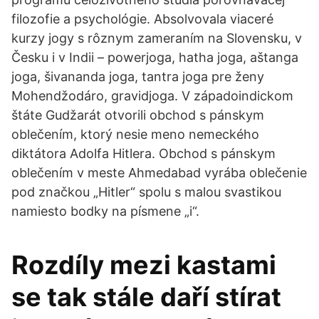
filozofie a psychológie. Absolvovala viaceré
kurzy jogy s rôznym zameraním na Slovensku, v
Česku i v Indii – powerjoga, hatha joga, aštanga
joga, šivananda joga, tantra joga pre ženy
Mohendžodáro, gravidjoga. V západoindickom
štáte Gudžarát otvorili obchod s pánskym
oblečením, ktorý nesie meno nemeckého
diktátora Adolfa Hitlera. Obchod s pánskym
oblečením v meste Ahmedabad vyrába oblečenie
pod značkou „Hitler“ spolu s malou svastikou
namiesto bodky na písmene „i“.
Rozdíly mezi kastami
se tak stále daří stírat