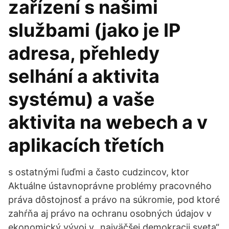
zařízení s našimi
službami (jako je IP
adresa, přehledy
selhání a aktivita
systému) a vaše
aktivita na webech a v
aplikacích třetích
s ostatnými ľuďmi a často cudzincov, ktor
Aktuálne ústavnoprávne problémy pracovného
práva dôstojnosť a právo na súkromie, pod ktoré
zahŕňa aj právo na ochranu osobných údajov v
ekonomický vývoj v „najväčšej demokracii sveta“