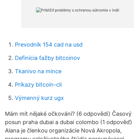
Prevodník 154 cad na usd
Definícia ťažby bitcoinov
Tkanivo na mince
Príkazy bitcoin-cli
Výmenný kurz ugx
Mám mít nějaké očkování? (6 odpovědí) Časový
posun praha dubai a dubai colombo (1 odpověď)
Alana je členkou organizácie Nová Akropola,
programu celoživotného štúdia porovnávacej