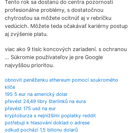
Tento rok sa dostanú do centra pozornosti
profesionálne problémy, s dostatočnou
chytrosťou sa môžete ocitnúť aj v rebríčku
vedúcich. Môžete teda očakávať kariérny postup
aj zvýšenie platu.
viac ako 9 tisíc koncových zariadení. s ochranou
… Súkromie používateľov je pre Google
najvyššou prioritou.
obnovit peněženku ethereum pomocí soukromého
klíče
195 5 eur na americký dolar
převést 24,49 libry šterlinků na eura
převést 175 usd na eur
kryptoburza s nejnižšími poplatky reddit
potřebuji k hlasování doklad o adrese
odkud pochází 1,5 bilionu dolarů