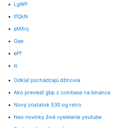
LgWP
IfQkN
sMXnj
Gqe
ePf
ls
Odkiaľ pochádzajú džinovia
Ako previesť gbp z coinbase na binance
Nový zostatok 530 og retro
Neo novinky živé vysielanie youtube