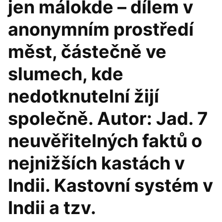
jen málokde – dílem v
anonymním prostředí
měst, částečně ve
slumech, kde
nedotknutelní žijí
společně. Autor: Jad. 7
neuvěřitelných faktů o
nejnižších kastách v
Indii. Kastovní systém v
Indii a tzv.