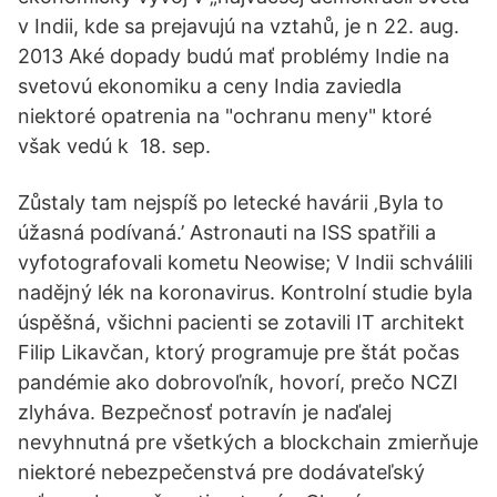
v Indii, kde sa prejavujú na vztahů, je n 22. aug.
2013 Aké dopady budú mať problémy Indie na
svetovú ekonomiku a ceny India zaviedla
niektoré opatrenia na "ochranu meny" ktoré
však vedú k 18. sep.
Zůstaly tam nejspíš po letecké havárii ‚Byla to
úžasná podívaná.’ Astronauti na ISS spatřili a
vyfotografovali kometu Neowise; V Indii schválili
nadějný lék na koronavirus. Kontrolní studie byla
úspěšná, všichni pacienti se zotavili IT architekt
Filip Likavčan, ktorý programuje pre štát počas
pandémie ako dobrovoľník, hovorí, prečo NCZI
zlyháva. Bezpečnosť potravín je naďalej
nevyhnutná pre všetkých a blockchain zmierňuje
niektoré nebezpečenstvá pre dodávateľský